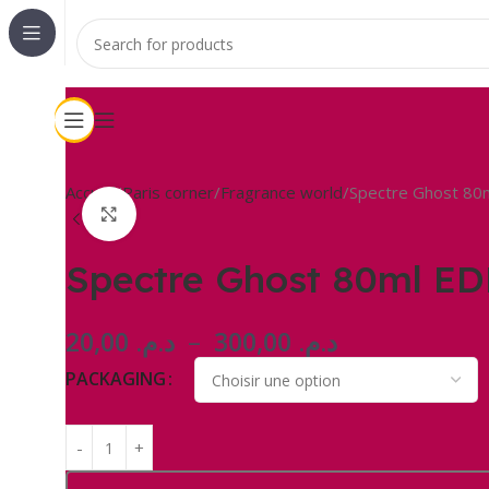
Accueil
Paris corner
Fragrance world
Spectre Ghost 80m
Click to enlarge
Spectre Ghost 80ml ED
20,00
د.م.
–
300,00
د.م.
PACKAGING