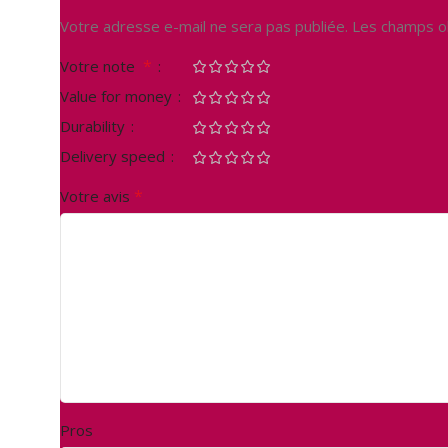
Votre adresse e-mail ne sera pas publiée.
Les champs ob
*
Votre note
Value for money
Durability
Delivery speed
*
Votre avis
Pros