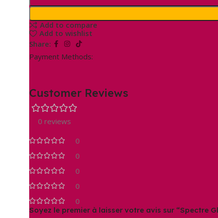
Add to compare
Add to wishlist
Share:
Payment Methods:
Customer Reviews
0 reviews
0
0
0
0
0
Soyez le premier à laisser votre avis sur “Spectre 