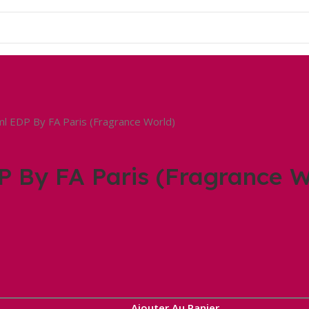
l EDP By FA Paris (Fragrance World)
P By FA Paris (Fragrance W
Ajouter Au Panier