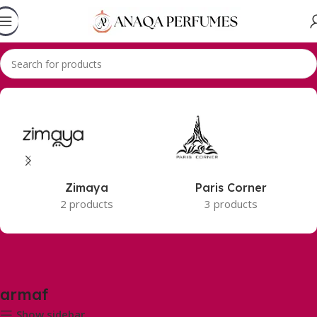
Accueil
armaf
Zimaya
Paris Corner
2 products
3 products
armaf
Show sidebar