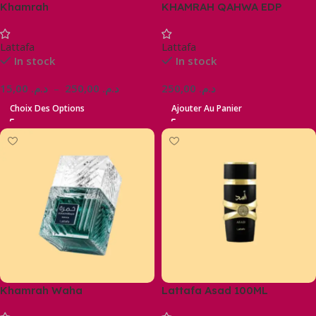
Khamrah
KHAMRAH QAHWA EDP
Lattafa
Lattafa
In stock
In stock
15,00
د.م.
–
250,00
د.م.
250,00
د.م.
Choix Des Options
Ajouter Au Panier
Khamrah Waha
Lattafa Asad 100ML