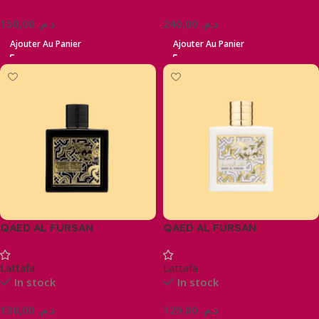
150,00
د.م.
240,00
د.م.
Ajouter Au Panier
Ajouter Au Panier
QAED AL FURSAN
QAED AL FURSAN
UNLIMITED
Lattafa
Lattafa
In stock
In stock
130,00
د.م.
129,00
د.م.