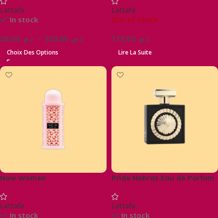
Lattafa
Lattafa
In stock
Out of stock
20,00
د.م.
–
350,00
د.م.
175,00
د.م.
Choix Des Options
Lire La Suite
Now Women
Pride Nebras Eau de Parfum
(Unisexe) 100 ml
Lattafa
Lattafa
In stock
In stock