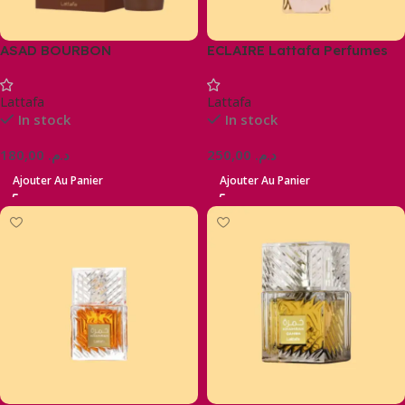
ASAD BOURBON
ECLAIRE Lattafa Perfumes
100ML
Lattafa
Lattafa
In stock
In stock
180,00
د.م.
250,00
د.م.
Ajouter Au Panier
Ajouter Au Panier