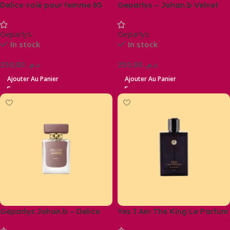
Delice volé pour femme 85
Geparlys – Johan.b Velvet
ml
Diamond
Geparlys
Geparlys
In stock
In stock
250,00
د.م.
250,00
د.م.
Ajouter Au Panier
Ajouter Au Panier
Geparlys Johan.b – Delice
Yes I Am The King Le Parfum
Ambré Eau De Parfum
100ml