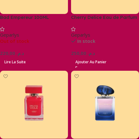
Bad Empereur 100ML
Cherry Delice Eau de Parfum
– Fruity, floral & gourmand
Geparlys
Geparlys
Out of stock
In stock
220,00
د.م.
250,00
د.م.
Lire La Suite
Ajouter Au Panier