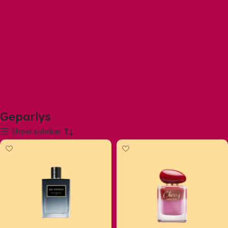
Geparlys
Show sidebar