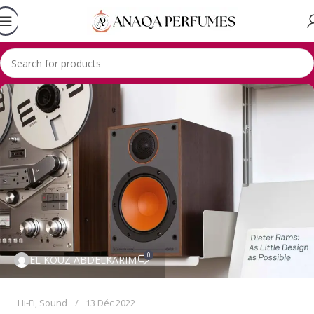
0
EL KOUZ ABDELKARIM
Hi-Fi
,
Sound
13 Déc 2022