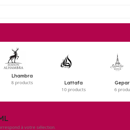
Lhambra
8 products
Lattafa
Gepar
10 products
6 produ
ML
orrespond à votre sélection.