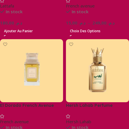
Lattafa
French avenue
In stock
In stock
180,00
د.م.
15,00
د.م.
–
249,00
د.م.
Ajouter Au Panier
Choix Des Options
El Dorado French Avenue
Hersh Lahab Perfume
Parfum Homme 100ml
French avenue
Hersh Lahab
In stock
In stock