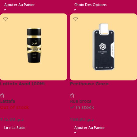
Ajouter Au Panier
Choix Des Options
Lattafa Asad 100ML
Penthouse Ginza
Lattafa
Rue broca
Out of stock
In stock
175,00
د.م.
199,00
د.م.
Lire La Suite
Ajouter Au Panier