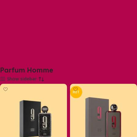
Parfum Homme
Show sidebar
HOT