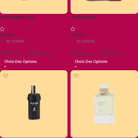
9 PM Night Out
9 PM Rebel
AFNAN
AFNAN
In stock
In stock
20,00
د.م.
–
520,00
د.م.
20,00
د.م.
–
520,00
د.م.
Choix Des Options
Choix Des Options