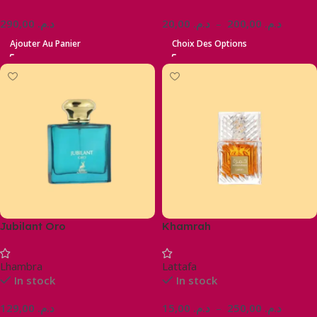
290,00
د.م.
20,00
د.م.
–
200,00
د.م.
Ajouter Au Panier
Choix Des Options
Jubilant Oro
Khamrah
Lhambra
Lattafa
In stock
In stock
129,00
د.م.
15,00
د.م.
–
250,00
د.م.