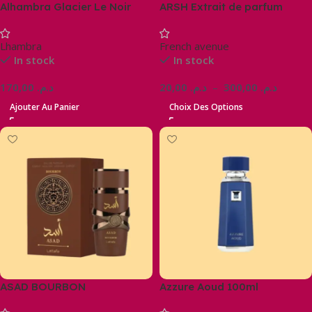
Alhambra Glacier Le Noir
ARSH Extrait de parfum
Lhambra
French avenue
In stock
In stock
170,00
د.م.
20,00
د.م.
–
300,00
د.م.
Ajouter Au Panier
Choix Des Options
ASAD BOURBON
Azzure Aoud 100ml