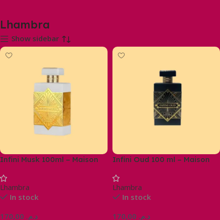
Lhambra
Show sidebar
Infini Musk 100ml – Maison
Infini Oud 100 ml – Maison
Alhambra
Alhambra
Lhambra
Lhambra
In stock
In stock
170,00
د.م.
170,00
د.م.