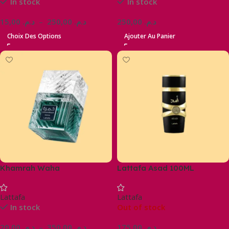
In stock
In stock
15,00
د.م.
–
250,00
د.م.
250,00
د.م.
Choix Des Options
Ajouter Au Panier
Khamrah Waha
Lattafa Asad 100ML
Lattafa
Lattafa
In stock
Out of stock
20,00
د.م.
–
350,00
د.م.
175,00
د.م.