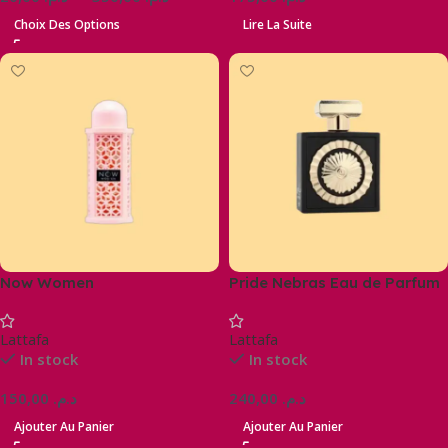
Choix Des Options
Lire La Suite
Now Women
Pride Nebras Eau de Parfum
(Unisexe) 100 ml
Lattafa
Lattafa
In stock
In stock
150,00
د.م.
240,00
د.م.
Ajouter Au Panier
Ajouter Au Panier