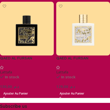
QAED AL FURSAN
QAED AL FURSAN
UNLIMITED
Lattafa
Lattafa
In stock
In stock
130,00
د.م.
129,00
د.م.
Ajouter Au Panier
Ajouter Au Panier
Subscribe us