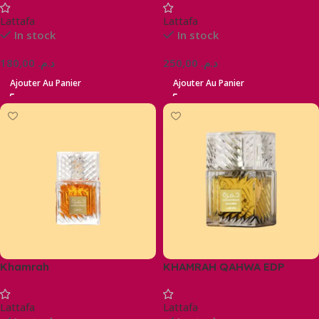
Lattafa
Lattafa
In stock
In stock
180,00
د.م.
250,00
د.م.
Ajouter Au Panier
Ajouter Au Panier
Khamrah
KHAMRAH QAHWA EDP
Lattafa
Lattafa