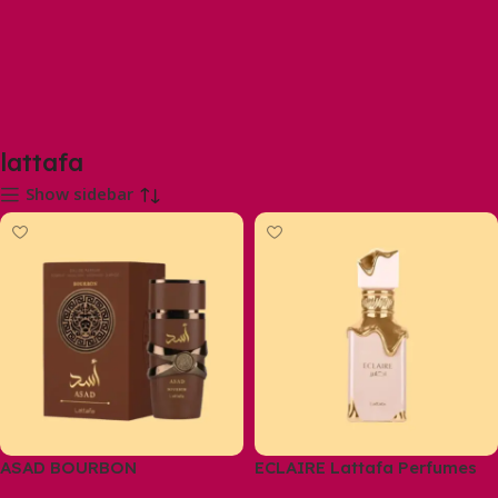
lattafa
Show sidebar
ASAD BOURBON
ECLAIRE Lattafa Perfumes
100ML