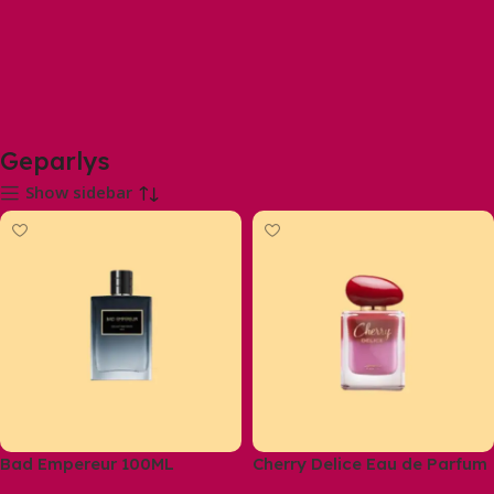
Geparlys
Show sidebar
Bad Empereur 100ML
Cherry Delice Eau de Parfum
– Fruity, floral & gourmand