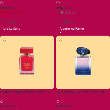
Geparlys
Geparlys
Out of stock
In stock
220,00
د.م.
250,00
د.م.
Lire La Suite
Ajouter Au Panier
Delice volé pour femme 85
Geparlys – Johan.b Velvet
ml
Diamond
Geparlys
Geparlys