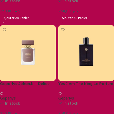
In stock
In stock
250,00
د.م.
250,00
د.م.
Ajouter Au Panier
Ajouter Au Panier
Geparlys Johan.b – Delice
Yes I Am The King Le Parfum
Ambré Eau De Parfum
100ml
Geparlys
Geparlys
In stock
In stock
250,00
د.م.
250,00
د.م.