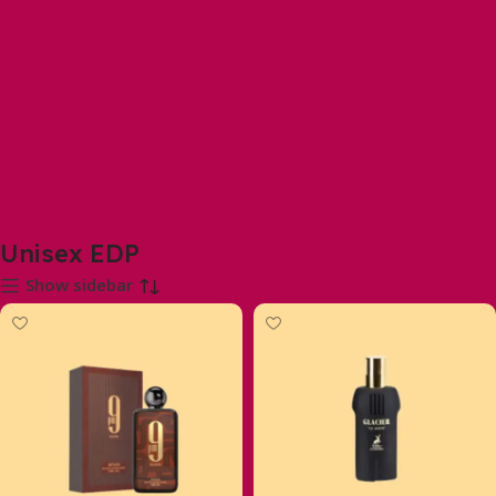
Unisex EDP
Show sidebar