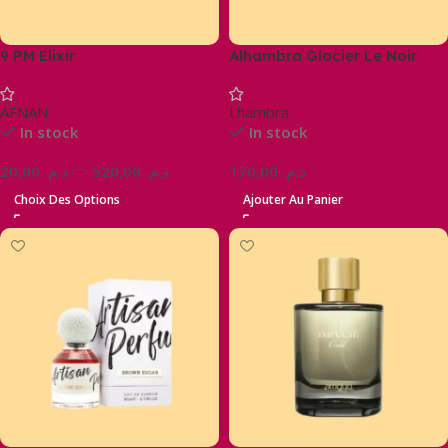
9 PM Elixir
Alhambra Glacier Le Noir
AFNAN
Lhambra
In stock
In stock
20,00
د.م.
–
520,00
د.م.
170,00
د.م.
Choix Des Options
Ajouter Au Panier