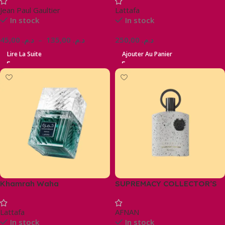
Jean Paul Gaultier
Lattafa
In stock
In stock
45,00
د.م.
–
135,00
د.م.
250,00
د.م.
Lire La Suite
Ajouter Au Panier
Khamrah Waha
SUPREMACY COLLECTOR’S
EDITION
Lattafa
AFNAN
In stock
In stock