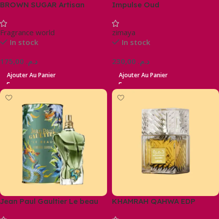
BROWN SUGAR Artisan
Impulse Oud
Perfumery Edp
Fragrance world
zimaya
In stock
In stock
175,00
د.م.
230,00
د.م.
Ajouter Au Panier
Ajouter Au Panier
Jean Paul Gaultier Le beau
KHAMRAH QAHWA EDP
paradise garden