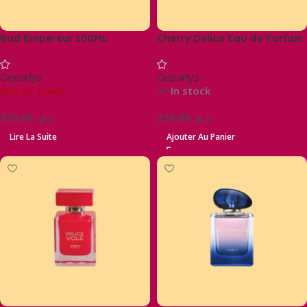
Bad Empereur 100ML
Cherry Delice Eau de Parfum
– Fruity, floral & gourmand
Geparlys
Geparlys
Out of stock
In stock
220,00
د.م.
250,00
د.م.
Lire La Suite
Ajouter Au Panier