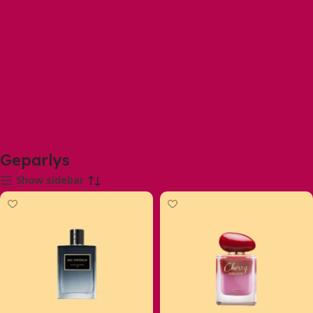
Geparlys
Show sidebar