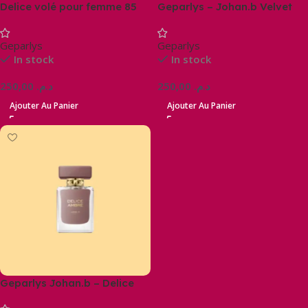
Delice volé pour femme 85
Geparlys – Johan.b Velvet
ml
Diamond
Geparlys
Geparlys
In stock
In stock
250,00
د.م.
250,00
د.م.
Ajouter Au Panier
Ajouter Au Panier
Geparlys Johan.b – Delice
Ambré Eau De Parfum