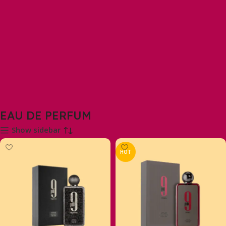
EAU DE PERFUM
Show sidebar
HOT