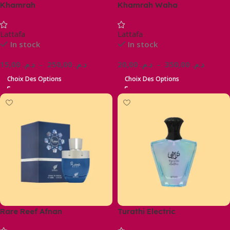
Khamrah
Khamrah Waha
Lattafa
Lattafa
In stock
In stock
15,00
د.م.
–
250,00
د.م.
20,00
د.م.
–
350,00
د.م.
Choix Des Options
Choix Des Options
Rare Reef Afnan
Turathi Electric