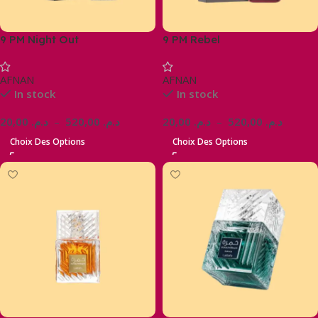
9 PM Night Out
9 PM Rebel
AFNAN
AFNAN
In stock
In stock
20,00
د.م.
–
520,00
د.م.
20,00
د.م.
–
520,00
د.م.
Choix Des Options
Choix Des Options