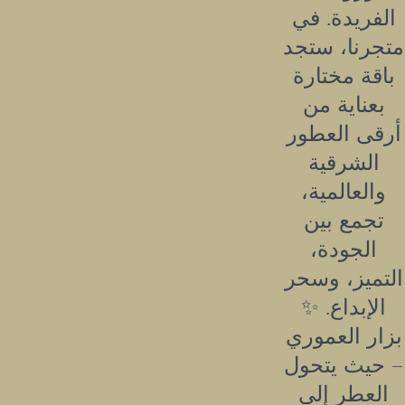
الفريدة. في
متجرنا، ستجد
باقة مختارة
بعناية من
أرقى العطور
الشرقية
والعالمية،
تجمع بين
الجودة،
التميز، وسحر
الإبداع. ✨
بزار العموري
– حيث يتحول
العطر إلى