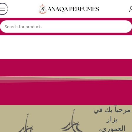
مرحباً بك في
بزار
العموري،